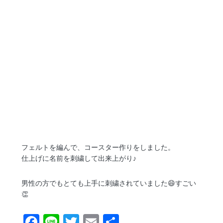
フェルトを編んで、コースター作りをしました。
仕上げに名前を刺繍して出来上がり♪
男性の方でもとても上手に刺繍されていました😄すごい
👏
F
Li
T
E
共