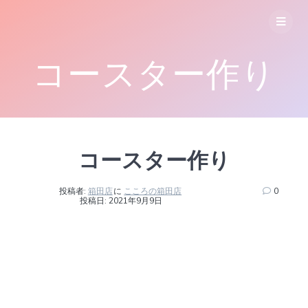
コ
ン
テ
ン
コースター作り
ツ
へ
ス
キ
ッ
プ
コースター作り
投稿者:
箱田店
に
こころの箱田店
0
投稿日: 2021年9月9日