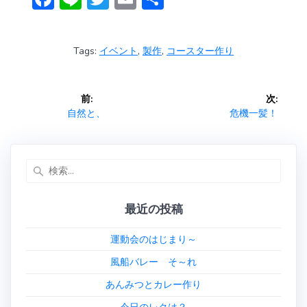
ac
n
w
m
有
e
e
itt
ai
Tags:
イベント
,
製作
,
コースター作り
b
er
l
o
投
前:
次:
ok
稿
前
次
自然と、
危機一髪！
の
の
ナ
投
投
稿:
稿:
検
ビ
索:
ゲ
最近の投稿
ー
運動会のはじまり～
シ
風船バレー そ～れ
あんみつとカレー作り
ョ