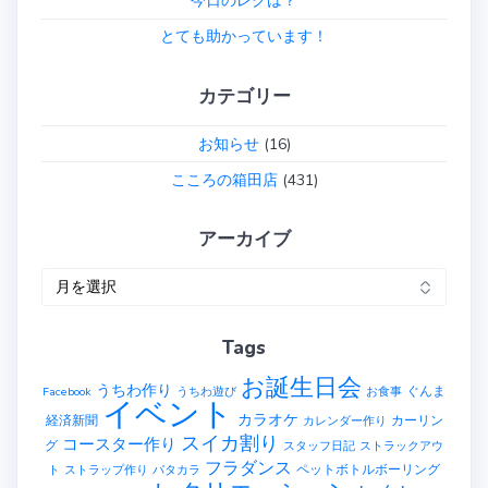
今日のレクは？
ン
とても助かっています！
カテゴリー
お知らせ
(16)
こころの箱田店
(431)
アーカイブ
ア
ー
カ
Tags
イ
ブ
お誕生日会
うちわ作り
ぐんま
Facebook
うちわ遊び
お食事
イベント
カラオケ
経済新聞
カーリン
カレンダー作り
スイカ割り
コースター作り
グ
スタッフ日記
ストラックアウ
フラダンス
ペットボトルボーリング
ト
ストラップ作り
パタカラ