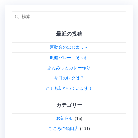
ナ
投
投
稿:
稿:
検
ビ
索:
ゲ
最近の投稿
ー
運動会のはじまり～
シ
風船バレー そ～れ
あんみつとカレー作り
ョ
今日のレクは？
ン
とても助かっています！
カテゴリー
お知らせ
(16)
こころの箱田店
(431)