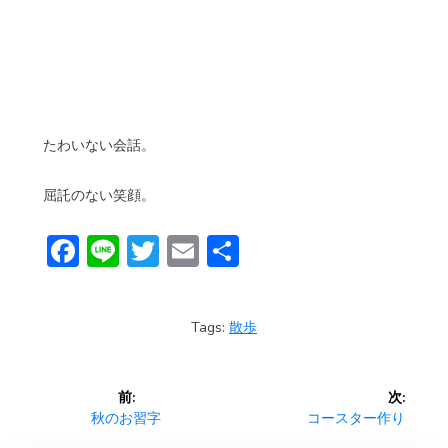
たわいない会話。
屈託のない笑顔。
F
Li
T
E
共
ac
n
w
m
有
e
e
itt
ai
Tags:
散歩
b
er
l
o
投
前:
次:
ok
稿
前
次
秋のお習字
コースター作り
の
の