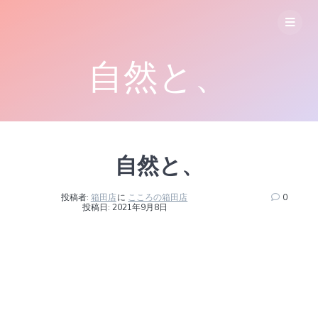
コ
ン
テ
ン
自然と、
ツ
へ
ス
キ
ッ
プ
自然と、
投稿者:
箱田店
に
こころの箱田店
0
投稿日: 2021年9月8日