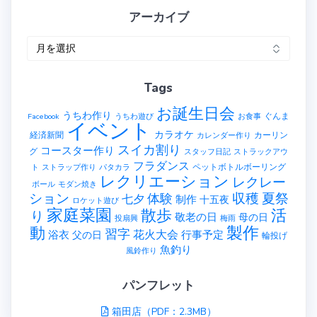
アーカイブ
ア
ー
カ
Tags
イ
ブ
お誕生日会
うちわ作り
ぐんま
Facebook
うちわ遊び
お食事
イベント
カラオケ
経済新聞
カーリン
カレンダー作り
スイカ割り
コースター作り
グ
スタッフ日記
ストラックアウ
フラダンス
ペットボトルボーリング
ト
ストラップ作り
パタカラ
レクリエーション
レクレー
ボール
モダン焼き
ション
収穫
夏祭
体験
七夕
制作
十五夜
ロケット遊び
家庭菜園
散歩
活
り
敬老の日
母の日
投扇興
梅雨
製作
動
習字
花火大会
行事予定
浴衣
父の日
輪投げ
魚釣り
風鈴作り
パンフレット
箱田店（PDF：2.3MB）