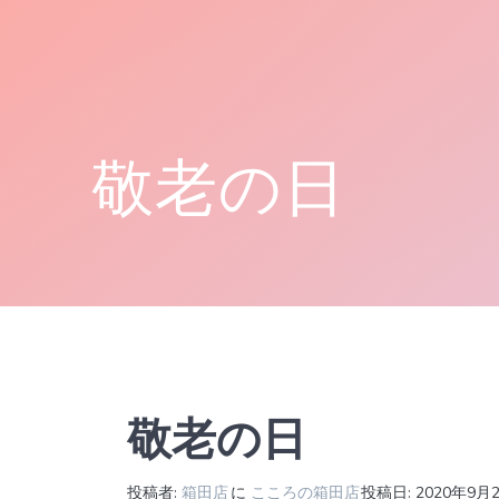
コ
ン
テ
ン
ツ
へ
敬老の日
ス
キ
ッ
プ
敬老の日
投稿者:
箱田店
に
こころの箱田店
投稿日: 2020年9月