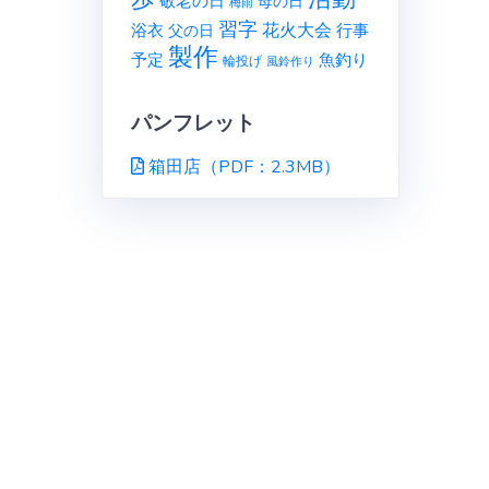
敬老の日
母の日
梅雨
習字
花火大会
行事
浴衣
父の日
製作
予定
魚釣り
輪投げ
風鈴作り
パンフレット
箱田店（PDF：2.3MB）