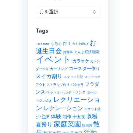
ア
ー
カ
Tags
イ
ブ
お
うちわ作り
Facebook
うちわ遊び
誕生日会
ぐんま経済新聞
お食事
イベント
カラオケ
カレン
コースター作り
カーリング
ダー作り
スイカ割り
スタッフ日記
ストラック
フラダ
アウト
ストラップ作り
パタカラ
ンス
ペットボトルボーリング
ボール
レクリエーショ
モダン焼き
ン
レクレーション
️
ロケット遊
収穫
体験
七夕
制作
十五夜
び
家庭菜園
散
夏祭り
投扇興
歩
活動