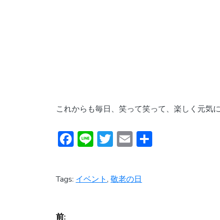
これからも毎日、笑って笑って、楽しく元気
F
Li
T
E
共
ac
n
w
m
有
e
e
itt
ai
Tags:
イベント
,
敬老の日
b
er
l
o
投
ok
前: