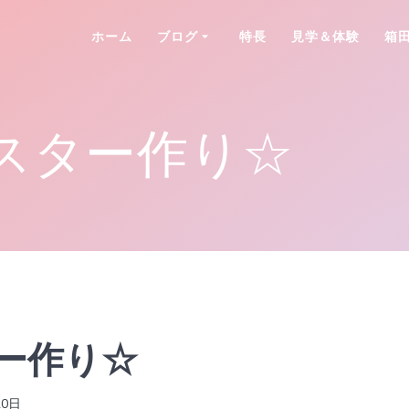
ホーム
ブログ
特長
見学＆体験
箱
スター作り☆
ー作り☆
20日