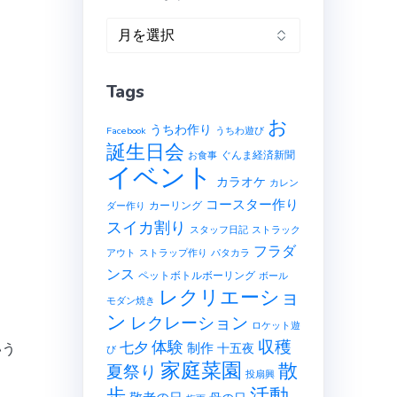
ア
ー
カ
Tags
イ
ブ
お
うちわ作り
Facebook
うちわ遊び
誕生日会
ぐんま経済新聞
お食事
イベント
カラオケ
カレン
コースター作り
カーリング
ダー作り
スイカ割り
スタッフ日記
ストラック
フラダ
アウト
ストラップ作り
パタカラ
ンス
ペットボトルボーリング
ボール
レクリエーショ
モダン焼き
ン
レクレーション
ロケット遊
収穫
体験
七夕
制作
いう
十五夜
び
家庭菜園
散
夏祭り
投扇興
歩
活動