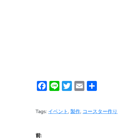
F
Li
T
E
共
ac
n
w
m
有
e
e
itt
ai
Tags:
イベント
,
製作
,
コースター作り
b
er
l
o
投
ok
前: