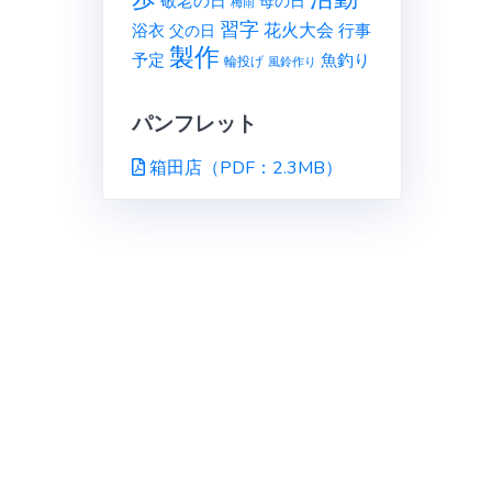
敬老の日
母の日
梅雨
習字
花火大会
行事
浴衣
父の日
製作
予定
魚釣り
輪投げ
風鈴作り
パンフレット
箱田店（PDF：2.3MB）