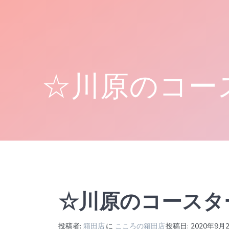
コ
ン
テ
ン
ツ
へ
☆川原のコー
ス
キ
ッ
プ
☆川原のコースタ
投稿者:
箱田店
に
こころの箱田店
投稿日: 2020年9月