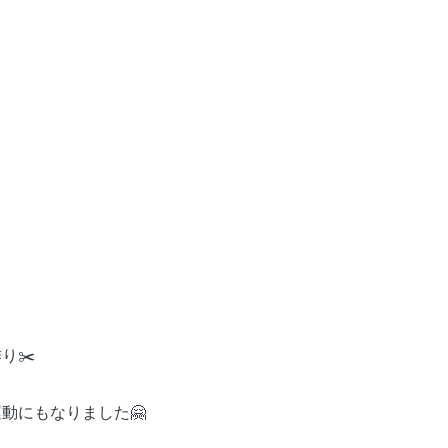
り✂️
動にもなりました🤗