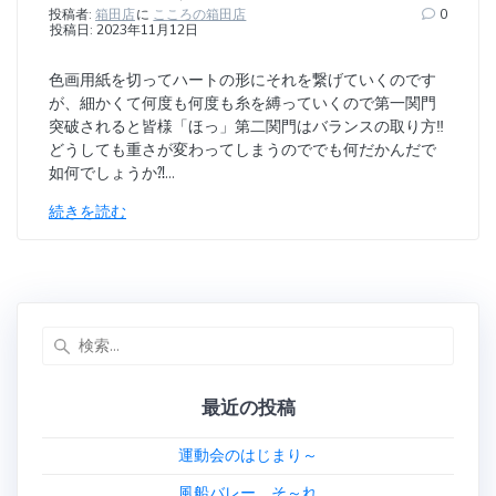
投稿者:
箱田店
に
こころの箱田店
0
投稿日: 2023年11月12日
色画用紙を切ってハートの形にそれを繋げていくのです
が、細かくて何度も何度も糸を縛っていくので第一関門
突破されると皆様「ほっ」第二関門はバランスの取り方‼︎
どうしても重さが変わってしまうのででも何だかんだで
如何でしょうか⁈…
続きを読む
検
索:
最近の投稿
運動会のはじまり～
風船バレー そ～れ