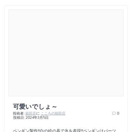
可愛いでしょ～
投稿者:
箱田店
に
こころの箱田店
0
投稿日: 2024年3月5日
ペンギン製作‼︎白の絵の具で氷を表現‼︎ペンギンはパーツ