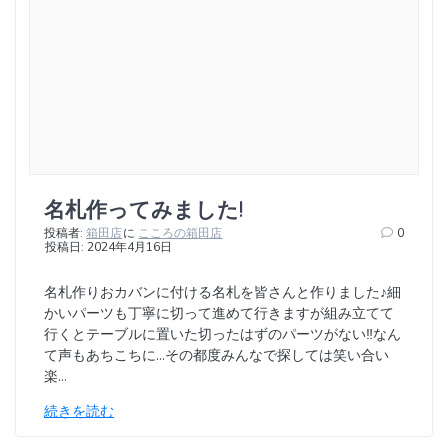
名札作ってみました!
投稿者:
箱田店
に
こころの箱田店
0
投稿日: 2024年4月16日
名札作りおカバンに付ける名札を皆さんと作りました♪細
かいパーツも丁寧に切って進めて行きますが組み立てて
行くとテーブルに置いた切ったはずのパーツがない‼︎なん
て声もあちこちに…その都度みんなで探しては笑い合い
楽…
続きを読む