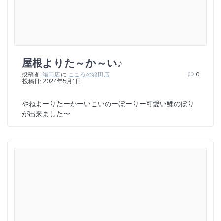
屋根よりた～か～い♪
投稿者:
箱田店
に
こころの箱田店
0
投稿日: 2024年5月1日
やねよーりたーかーいこいのーぼーりー可愛い鯉のぼり
が出来ました〜