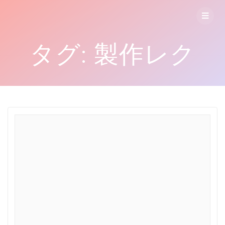
コ
ン
テ
ン
タグ:
製作レク
ツ
へ
ス
キ
ッ
プ