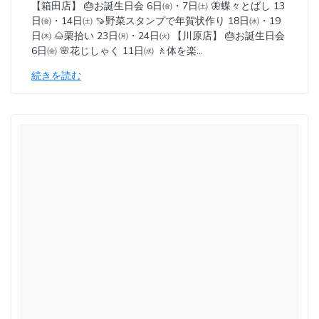
【箱田店】 🎂お誕生日会 6日㈮・7日㈯ 🦋蝶々とばし 13
日㈮・14日㈯ 🍠野菜スタンプで年賀状作り 18日㈬・19
日㈭ 🌰栗拾い 23日㈪・24日㈫ 【川原店】 🎂お誕生日会
6日㈮ 🌸花じしゃく 11日㈬ 🚶体を楽…
続きを読む