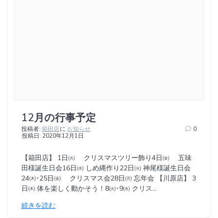
12月の行事予定
投稿者:
箱田店
に
お知らせ
0
投稿日: 2020年12月1日
【箱田店】 1日㈫ クリスマスツリー飾り4日㈮ 五味
田様誕生日会16日㈬ しめ縄作り22日㈫ 神尾様誕生日会
24㈭･25日㈮ クリスマス会28日㈪ 忘年会 【川原店】 3
日㈭ 体を楽しく動かそう！8㈫･9㈬ クリス…
続きを読む