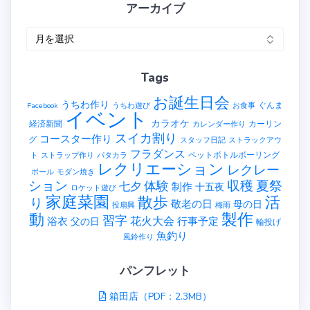
アーカイブ
ア
ー
カ
Tags
イ
ブ
お誕生日会
うちわ作り
ぐんま
Facebook
うちわ遊び
お食事
イベント
カラオケ
経済新聞
カーリン
カレンダー作り
スイカ割り
コースター作り
グ
スタッフ日記
ストラックアウ
フラダンス
ペットボトルボーリング
ト
ストラップ作り
パタカラ
レクリエーション
レクレー
ボール
モダン焼き
ション
収穫
夏祭
体験
七夕
制作
十五夜
ロケット遊び
家庭菜園
散歩
活
り
敬老の日
母の日
投扇興
梅雨
製作
動
習字
花火大会
行事予定
浴衣
父の日
輪投げ
魚釣り
風鈴作り
パンフレット
箱田店（PDF：2.3MB）