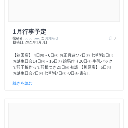
1月行事予定
投稿者:
cocorono
に
お知らせ
0
投稿日: 2021年1月3日
【箱田店】 4日㈪～6日㈬ お正月遊び7日㈭ 七草粥9日㈯
お誕生日会14日㈭～16日㈯ 絵馬作り20日㈬ 牛乳パック
で羽子板作って羽根つき29日㈮ 初詣 【川原店】 5日㈫
お誕生日会7日㈭ 七草粥7日㈭･8日㈮ 書初…
続きを読む