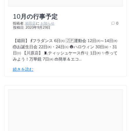
10月の行事予定
投稿者:
箱田店
に
お知らせ
0
投稿日: 2020年9月29日
【箱田】 💃フラダンス 6日㈫ 🇯🇵運動会 12日㈪～14日㈬
🎂お誕生日会 22日㈭・24日㈯ 🎃ハロウィン 30日㈮・31
日㈯ 【川原店】 🧵ティッシュケース作り 1日㈭ ✨作って
みよう！万華鏡 7日㈬ 👜簡単＆エコ…
続きを読む