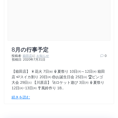
8月の行事予定
投稿者:
箱田店
に
お知らせ
0
投稿日: 2020年7月31日
【箱田店】 🎇花火 7日㈮ 🏮夏祭り 10日㈪～12日㈬ 箱田
店 🍉スイカ割り 20日㈭ 🎂お誕生日会 25日㈫ 🏆ビンゴ
大会 29日㈯ 【川原店】 🚀ロケット遊び 3日㈪ 🏮夏祭り
12日㈬･13日㈭ 🎐風鈴作り 18…
続きを読む