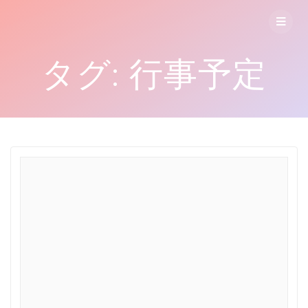
コ
ン
テ
ン
タグ:
行事予定
ツ
へ
ス
キ
ッ
プ