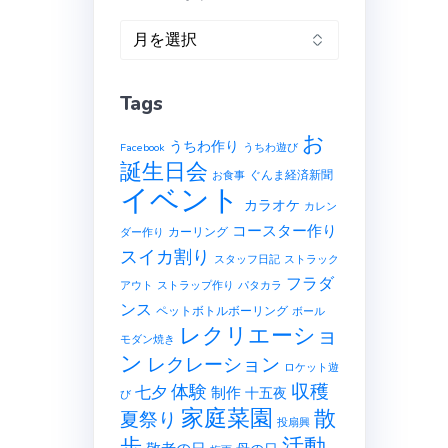
ア
ー
カ
Tags
イ
ブ
お
うちわ作り
Facebook
うちわ遊び
誕生日会
ぐんま経済新聞
お食事
イベント
カラオケ
カレン
コースター作り
カーリング
ダー作り
スイカ割り
スタッフ日記
ストラック
フラダ
アウト
ストラップ作り
パタカラ
ンス
ペットボトルボーリング
ボール
レクリエーショ
モダン焼き
ン
レクレーション
ロケット遊
収穫
体験
七夕
制作
十五夜
び
家庭菜園
散
夏祭り
投扇興
歩
活動