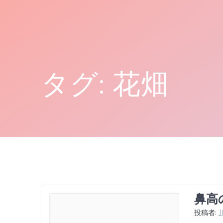
コ
ン
テ
ン
ツ
へ
タグ:
花畑
ス
キ
ッ
プ
鼻高
投稿者: