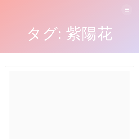
コ
ン
テ
ン
タグ:
紫陽花
ツ
へ
ス
キ
ッ
プ