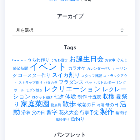
アーカイブ
ア
ー
カ
Tags
イ
ブ
お誕生日会
うちわ作り
ぐんま
Facebook
うちわ遊び
お食事
イベント
カラオケ
経済新聞
カーリン
カレンダー作り
スイカ割り
コースター作り
グ
スタッフ日記
ストラックアウ
フラダンス
ペットボトルボーリング
ト
ストラップ作り
パタカラ
レクリエーション
レクレー
ボール
モダン焼き
ション
収穫
夏祭
体験
七夕
制作
十五夜
ロケット遊び
家庭菜園
散歩
活
り
敬老の日
母の日
投扇興
梅雨
製作
動
習字
花火大会
行事予定
浴衣
父の日
輪投げ
魚釣り
風鈴作り
パンフレット