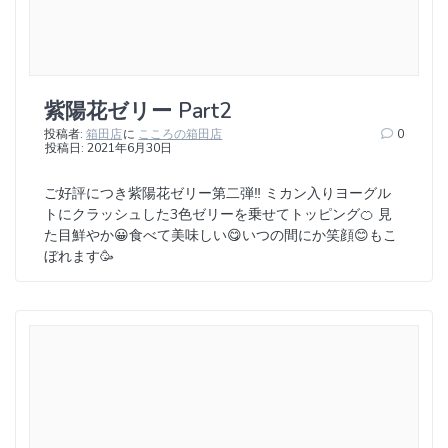
紫陽花ゼリー Part2
投稿者:
箱田店
に
こころの箱田店
0
投稿日: 2021年6月30日
ご好評につき紫陽花ゼリー第二弾‼︎ ミカン入りヨーグル
トにクラッシュした3色ゼリーを乗せてトッピング🍊 見
た目鮮やか😀食べて美味しい😋いつの間にか笑顔😊もこ
ぼれます🥳