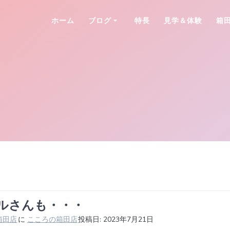
ホーム
ブログ
特長
見学＆体験
箱
ルさんも・・・
箱田店
に
こころの箱田店
投稿日: 2023年7月21日