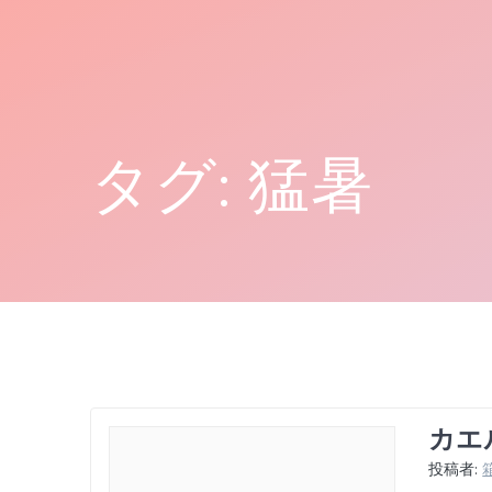
コ
ン
テ
ン
ツ
へ
タグ:
猛暑
ス
キ
ッ
プ
カエ
投稿者: