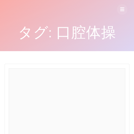
コ
ン
テ
ン
タグ:
口腔体操
ツ
へ
ス
キ
ッ
プ