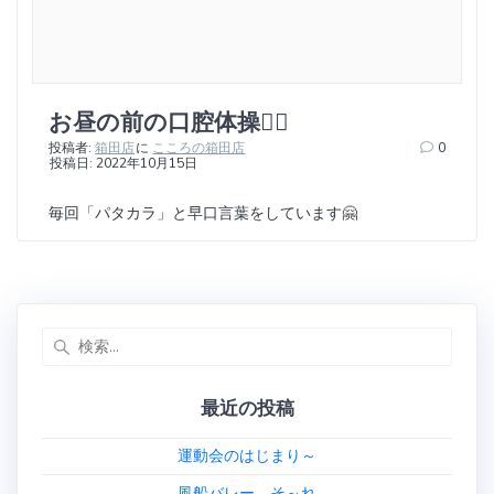
お昼の前の口腔体操🤸‍♂️
投稿者:
箱田店
に
こころの箱田店
0
投稿日: 2022年10月15日
毎回「パタカラ」と早口言葉をしています🤗
検
索:
最近の投稿
運動会のはじまり～
風船バレー そ～れ