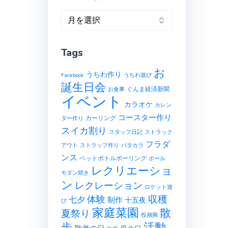
ア
ー
カ
Tags
イ
ブ
お
うちわ作り
Facebook
うちわ遊び
誕生日会
ぐんま経済新聞
お食事
イベント
カラオケ
カレン
コースター作り
カーリング
ダー作り
スイカ割り
スタッフ日記
ストラック
フラダ
アウト
ストラップ作り
パタカラ
ンス
ペットボトルボーリング
ボール
レクリエーショ
モダン焼き
ン
レクレーション
ロケット遊
収穫
体験
七夕
制作
十五夜
び
家庭菜園
散
夏祭り
投扇興
歩
活動