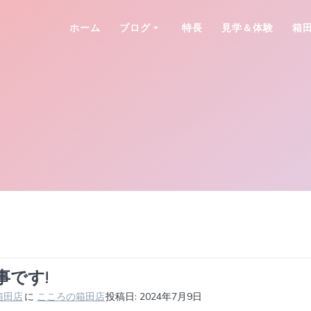
ホーム
ブログ
特長
見学＆体験
箱
事です!
箱田店
に
こころの箱田店
投稿日: 2024年7月9日