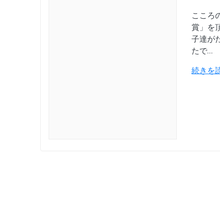
こころ
賞」を
子達が
たで…
続きを