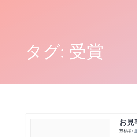
コ
ン
テ
ン
ツ
へ
タグ:
受賞
ス
キ
ッ
プ
お見
投稿者: