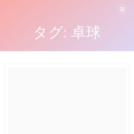
コ
ン
テ
ン
タグ:
卓球
ツ
へ
ス
キ
ッ
プ