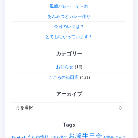
風船バレー そ～れ
あんみつとカレー作り
今日のレクは？
とても助かっています！
カテゴリー
お知らせ
(16)
こころの箱田店
(431)
アーカイブ
ア
ー
カ
Tags
イ
ブ
お誕生日会
うちわ作り
ぐんま
Facebook
うちわ遊び
お食事