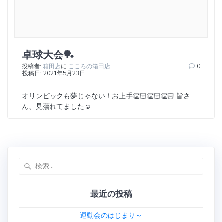
卓球大会🏓
投稿者:
箱田店
に
こころの箱田店
0
投稿日: 2021年5月23日
オリンピックも夢じゃない！お上手👏🏻👏🏻👏🏻 皆さ
ん、見蕩れてました☺️
検
索:
最近の投稿
運動会のはじまり～