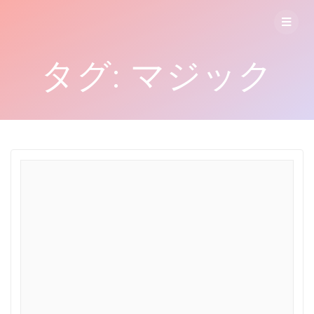
コ
ン
テ
ン
タグ:
マジック
ツ
へ
ス
キ
ッ
プ