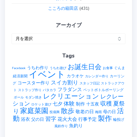
こころの箱田店
(431)
アーカイブ
ア
ー
カ
Tags
イ
ブ
お誕生日会
うちわ作り
ぐんま
Facebook
うちわ遊び
お食事
イベント
カラオケ
経済新聞
カーリン
カレンダー作り
スイカ割り
コースター作り
グ
スタッフ日記
ストラックアウ
フラダンス
ペットボトルボーリング
ト
ストラップ作り
パタカラ
レクリエーション
レクレー
ボール
モダン焼き
ション
収穫
夏祭
体験
七夕
制作
十五夜
ロケット遊び
家庭菜園
散歩
活
り
敬老の日
母の日
投扇興
梅雨
製作
動
習字
花火大会
行事予定
浴衣
父の日
輪投げ
魚釣り
風鈴作り