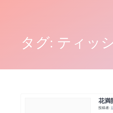
コ
ン
テ
ン
ツ
へ
タグ:
ティッ
ス
キ
ッ
プ
花満
投稿者: