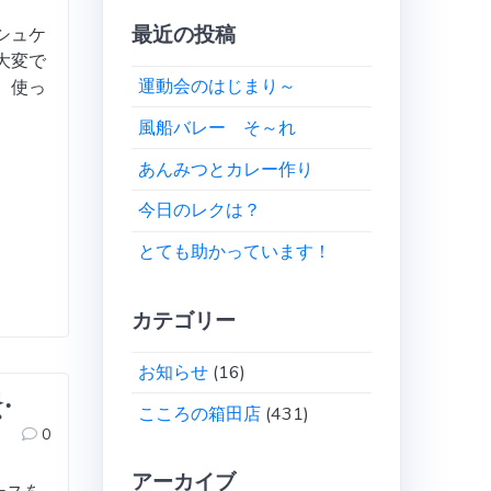
最近の投稿
シュケ
大変で
運動会のはじまり～
 使っ
風船バレー そ～れ
あんみつとカレー作り
今日のレクは？
とても助かっています！
カテゴリー
お知らせ
(16)
‧
こころの箱田店
(431)
0
アーカイブ