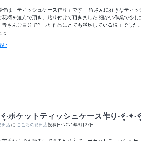
製作は「ティッシュケース作り」です！ 皆さんに好きなティッ
お花柄を選んで頂き、貼り付けて頂きました 細かい作業で少し
、皆さんご自分で作った作品にとても満足している様子でした。
たら…
読む
̇‧✦‧✧̣̥̇‧ポケットティッシュケース作り‧✧̣̥̇‧✦‧✧̣̥̇
箱田店
に
こころの箱田店
投稿日: 2021年3月27日