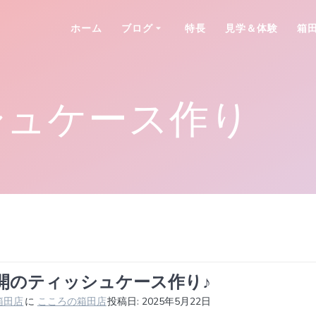
ホーム
ブログ
特長
見学＆体験
箱
シュケース作り
開のティッシュケース作り♪
箱田店
に
こころの箱田店
投稿日: 2025年5月22日