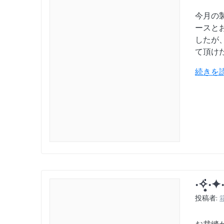
今月の
ースと
したが
て頂け
続きを
‧✧̣̥
投稿者: