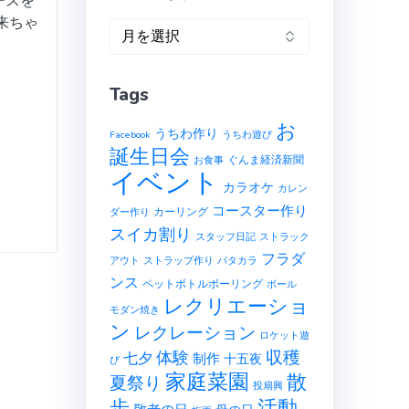
ースを
来ちゃ
ア
ー
カ
Tags
イ
ブ
お
うちわ作り
Facebook
うちわ遊び
誕生日会
ぐんま経済新聞
お食事
イベント
カラオケ
カレン
コースター作り
カーリング
ダー作り
スイカ割り
スタッフ日記
ストラック
フラダ
アウト
ストラップ作り
パタカラ
ンス
ペットボトルボーリング
ボール
レクリエーショ
モダン焼き
ン
レクレーション
ロケット遊
収穫
体験
七夕
制作
十五夜
び
家庭菜園
散
夏祭り
投扇興
歩
活動