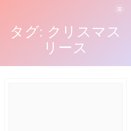
コ
ン
テ
ン
タグ:
クリスマス
ツ
へ
ス
リース
キ
ッ
プ