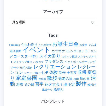
アーカイブ
ア
ー
カ
Tags
イ
ブ
お誕生日会
うちわ作り
ぐんま
Facebook
うちわ遊び
お食事
イベント
カラオケ
経済新聞
カーリン
カレンダー作り
スイカ割り
コースター作り
グ
スタッフ日記
ストラックアウ
フラダンス
ペットボトルボーリング
ト
ストラップ作り
パタカラ
レクリエーション
レクレー
ボール
モダン焼き
ション
収穫
夏祭
体験
七夕
制作
十五夜
ロケット遊び
家庭菜園
散歩
活
り
敬老の日
母の日
投扇興
梅雨
製作
動
習字
花火大会
行事予定
浴衣
父の日
輪投げ
魚釣り
風鈴作り
パンフレット