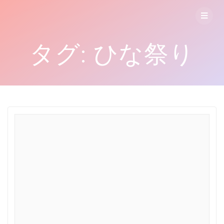
コ
ン
テ
ン
タグ:
ひな祭り
ツ
へ
ス
キ
ッ
プ