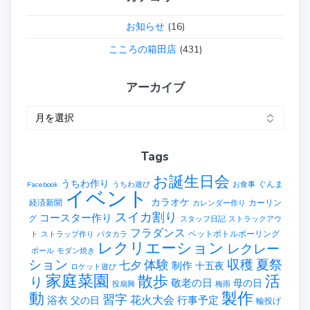
お知らせ
(16)
こころの箱田店
(431)
アーカイブ
ア
ー
カ
Tags
イ
ブ
お誕生日会
うちわ作り
ぐんま
Facebook
うちわ遊び
お食事
イベント
カラオケ
経済新聞
カーリン
カレンダー作り
スイカ割り
コースター作り
グ
スタッフ日記
ストラックアウ
フラダンス
ペットボトルボーリング
ト
ストラップ作り
パタカラ
レクリエーション
レクレー
ボール
モダン焼き
ション
収穫
夏祭
体験
七夕
制作
十五夜
ロケット遊び
家庭菜園
散歩
活
り
敬老の日
母の日
投扇興
梅雨
製作
動
習字
花火大会
行事予定
浴衣
父の日
輪投げ