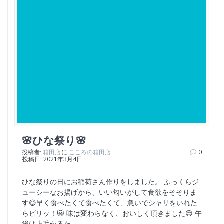
🌸ひな祭り🌸
投稿者:
箱田店
に
こころの箱田店
0
投稿日: 2021年3月4日
ひな祭りの日にお稲荷さん作りをしました。 ふっくらジ
ューシーなお揚げから、いい匂いがして食欲をそそりま
す😋早く食べたくて食べたくて、急いでシャリをいれた
らビリッ！🙀 味は変わらなく、おいしく頂きました😊 午