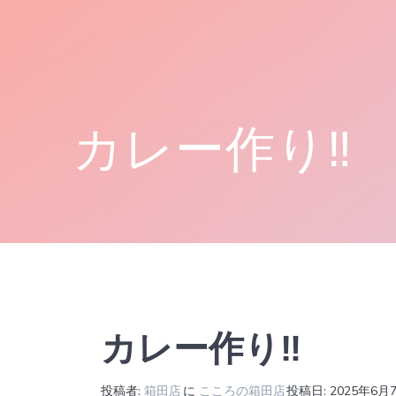
コ
ン
テ
ン
ツ
へ
カレー作り‼
ス
キ
ッ
プ
カレー作り‼
投稿者:
箱田店
に
こころの箱田店
投稿日: 2025年6月