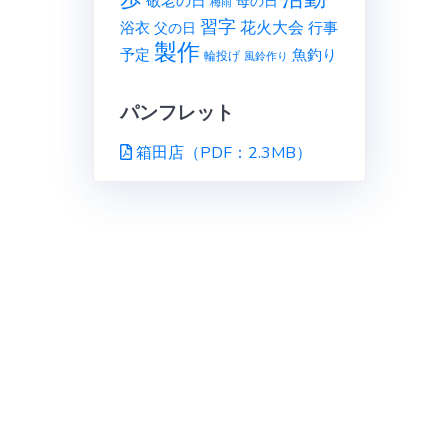
敬老の日
母の日
梅雨
習字
花火大会
行事
浴衣
父の日
製作
予定
魚釣り
輪投げ
風鈴作り
パンフレット
箱田店（PDF：2.3MB）