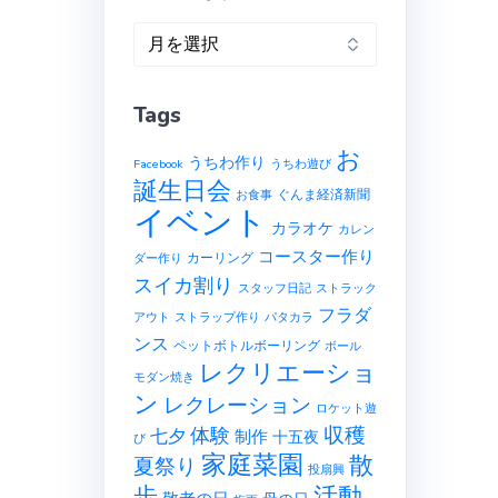
ア
ー
カ
Tags
イ
ブ
お
うちわ作り
Facebook
うちわ遊び
誕生日会
ぐんま経済新聞
お食事
イベント
カラオケ
カレン
コースター作り
カーリング
ダー作り
スイカ割り
スタッフ日記
ストラック
フラダ
アウト
ストラップ作り
パタカラ
ンス
ペットボトルボーリング
ボール
レクリエーショ
モダン焼き
ン
レクレーション
ロケット遊
収穫
体験
七夕
制作
十五夜
び
家庭菜園
散
夏祭り
投扇興
歩
活動