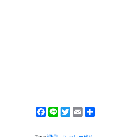
F
Li
T
E
共
ac
n
w
m
有
e
e
itt
ai
Tags:
調理レク
,
カレー作り