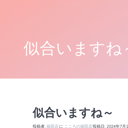
コ
ン
テ
ン
ツ
へ
似合いますね
ス
キ
ッ
プ
似合いますね～
投稿者:
箱田店
に
こころの箱田店
投稿日: 2024年7月