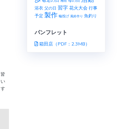
敬老の日
母の日
梅雨
習字
花火大会
行事
浴衣
父の日
製作
予定
魚釣り
輪投げ
風鈴作り
パンフレット
箱田店（PDF：2.3MB）
に皆
てい
ます