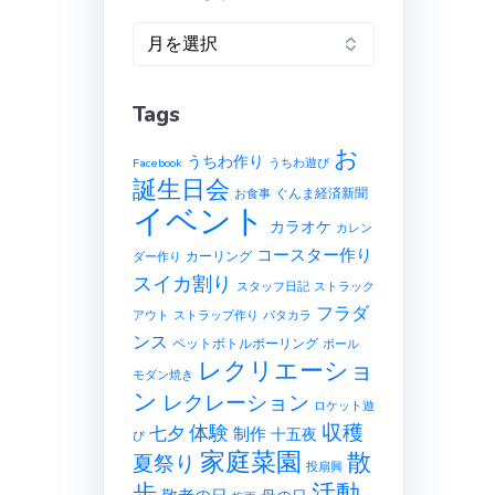
ア
ー
カ
Tags
イ
ブ
お
うちわ作り
Facebook
うちわ遊び
誕生日会
ぐんま経済新聞
お食事
イベント
カラオケ
カレン
コースター作り
カーリング
ダー作り
スイカ割り
スタッフ日記
ストラック
フラダ
アウト
ストラップ作り
パタカラ
ンス
ペットボトルボーリング
ボール
レクリエーショ
モダン焼き
ン
レクレーション
ロケット遊
収穫
体験
七夕
制作
十五夜
び
家庭菜園
散
夏祭り
投扇興
歩
活動