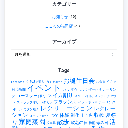
カテゴリー
お知らせ
(16)
こころの箱田店
(431)
アーカイブ
ア
ー
カ
Tags
イ
ブ
お誕生日会
うちわ作り
ぐんま
Facebook
うちわ遊び
お食事
イベント
カラオケ
経済新聞
カーリン
カレンダー作り
スイカ割り
コースター作り
グ
スタッフ日記
ストラックアウ
フラダンス
ペットボトルボーリング
ト
ストラップ作り
パタカラ
レクリエーション
レクレー
ボール
モダン焼き
ション
収穫
夏祭
体験
七夕
制作
十五夜
ロケット遊び
家庭菜園
散歩
活
り
敬老の日
母の日
投扇興
梅雨