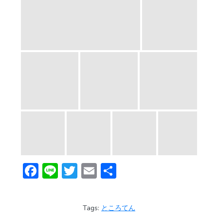
F
Li
T
E
共
ac
n
w
m
有
e
e
itt
ai
Tags:
ところてん
b
er
l