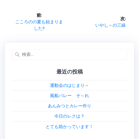
o
投
前:
ok
次:
稿
前
こころのの夏も始まりま
次
いやし～の三線
の
した‼︎
の
ナ
投
投
稿:
稿:
ビ
検
索:
ゲ
最近の投稿
ー
運動会のはじまり～
シ
風船バレー そ～れ
ョ
あんみつとカレー作り
ン
今日のレクは？
とても助かっています！