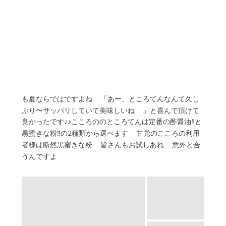
も夏ならではですよね
「あー、ところてんなんて久し
ぶり〜サッパリしていて美味しいね
」と喜んで頂けて
良かったです♪♪こころののところてんは定番の酢醤油‼︎と
黒蜜きな粉‼︎の2種類から選べます
甘党のこころの利用
者様は断然黒蜜きな粉
皆さんもお試しあれ
意外と合
うんですよ