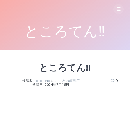
コ
ン
テ
ン
ところてん‼︎
ツ
へ
ス
キ
ッ
プ
ところてん‼︎
投稿者:
cocorono
に
こころの箱田店
0
投稿日: 2024年7月16日