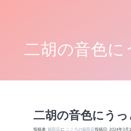
コ
ン
テ
ン
ツ
へ
二胡の音色に
ス
キ
ッ
プ
二胡の音色にうっ
投稿者:
箱田店
に
こころの箱田店
投稿日: 2024年3月