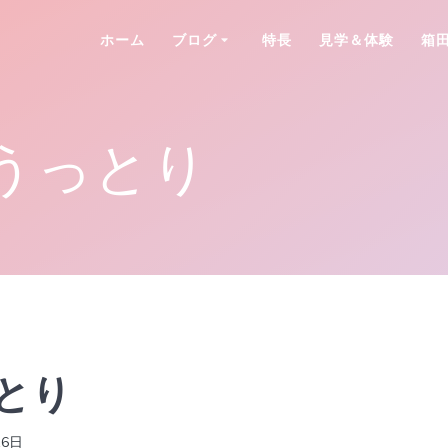
ホーム
ブログ
特長
見学＆体験
箱
うっとり
とり
16日