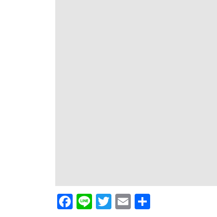
F
Li
T
E
共
ac
n
w
m
有