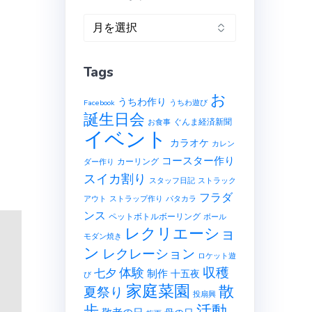
ア
ー
カ
Tags
イ
ブ
お
うちわ作り
Facebook
うちわ遊び
誕生日会
ぐんま経済新聞
お食事
イベント
カラオケ
カレン
コースター作り
し
カーリング
ダー作り
スイカ割り
スタッフ日記
ストラック
フラダ
アウト
ストラップ作り
パタカラ
ンス
ペットボトルボーリング
ボール
レクリエーショ
モダン焼き
ン
レクレーション
ロケット遊
収穫
体験
七夕
制作
十五夜
び
家庭菜園
散
夏祭り
投扇興
歩
活動