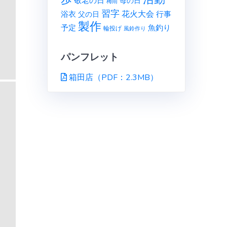
敬老の日
母の日
梅雨
習字
花火大会
行事
浴衣
父の日
製作
予定
魚釣り
輪投げ
風鈴作り
パンフレット
箱田店（PDF：2.3MB）