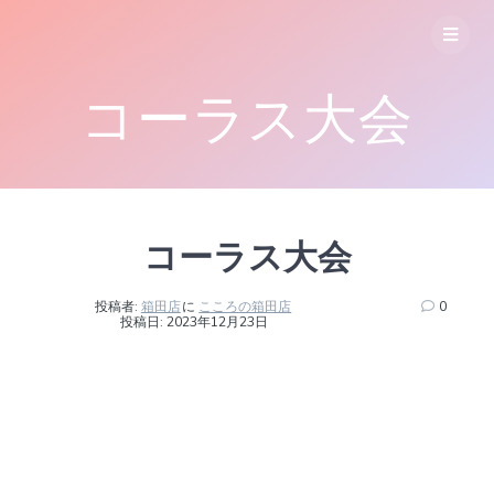
コ
ン
テ
ン
コーラス大会
ツ
へ
ス
キ
ッ
プ
コーラス大会
投稿者:
箱田店
に
こころの箱田店
0
投稿日: 2023年12月23日