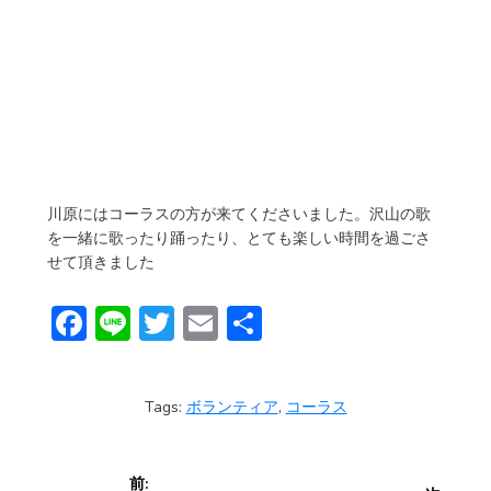
川原にはコーラスの方が来てくださいました。沢山の歌
を一緒に歌ったり踊ったり、とても楽しい時間を過ごさ
せて頂きました
F
Li
T
E
共
ac
n
w
m
有
e
e
itt
ai
Tags:
ボランティア
,
コーラス
b
er
l
o
投
前: