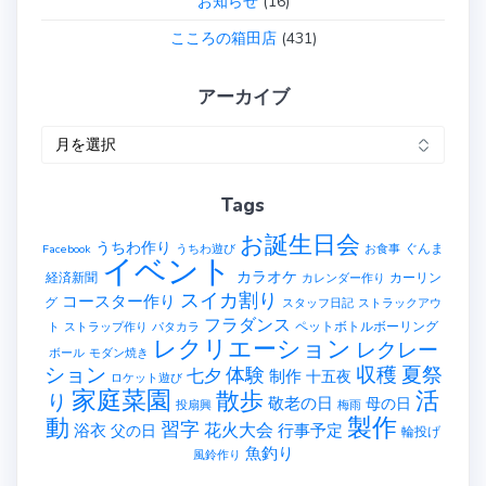
お知らせ
(16)
こころの箱田店
(431)
アーカイブ
ア
ー
カ
Tags
イ
ブ
お誕生日会
うちわ作り
ぐんま
Facebook
うちわ遊び
お食事
イベント
カラオケ
経済新聞
カーリン
カレンダー作り
スイカ割り
コースター作り
グ
スタッフ日記
ストラックアウ
フラダンス
ペットボトルボーリング
ト
ストラップ作り
パタカラ
レクリエーション
レクレー
ボール
モダン焼き
ション
収穫
夏祭
体験
七夕
制作
十五夜
ロケット遊び
家庭菜園
散歩
活
り
敬老の日
母の日
投扇興
梅雨
製作
動
習字
花火大会
行事予定
浴衣
父の日
輪投げ
魚釣り
風鈴作り