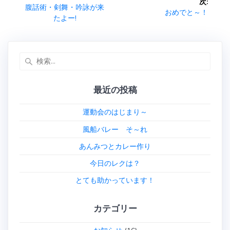
ok
次:
稿
前
腹話術・剣舞・吟詠が来
次
おめでと～！
の
たよー!
の
ナ
投
投
稿:
稿:
ビ
検
索:
ゲ
最近の投稿
ー
運動会のはじまり～
シ
風船バレー そ～れ
ョ
あんみつとカレー作り
ン
今日のレクは？
とても助かっています！
カテゴリー