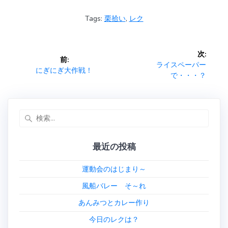
e
e
itt
ai
Tags:
栗拾い
,
レク
b
er
l
o
投
次:
ok
前:
稿
次
ライスペーパー
前
にぎにぎ大作戦！
の
で・・・？
の
ナ
投
投
稿:
稿:
ビ
検
索:
ゲ
最近の投稿
ー
運動会のはじまり～
シ
風船バレー そ～れ
ョ
あんみつとカレー作り
ン
今日のレクは？