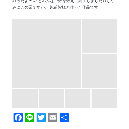
取ったよ〜😊 とみんなで数を数えて終了しました♪♪ちな
みにこの栗ですが、 以前皆様と作った作品です
F
Li
T
E
共
ac
n
w
m
有