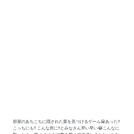
部屋のあちこちに隠された栗を見つけるゲーム😀あった‼︎
こっちにも‼︎ こんな所に‼︎とみなさん早い早い😂こんなに