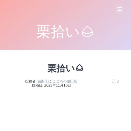
コ
ン
テ
ン
栗拾い🌰
ツ
へ
ス
キ
ッ
プ
栗拾い🌰
投稿者:
箱田店
に
こころの箱田店
0
投稿日: 2023年11月16日