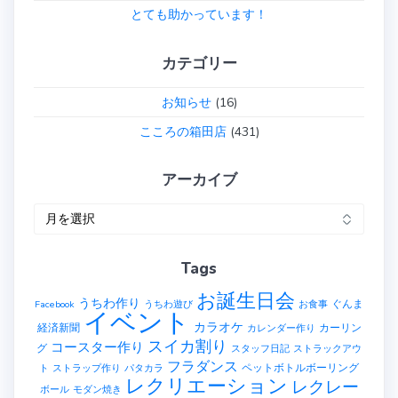
とても助かっています！
カテゴリー
お知らせ
(16)
こころの箱田店
(431)
アーカイブ
ア
ー
カ
Tags
イ
ブ
お誕生日会
うちわ作り
ぐんま
Facebook
うちわ遊び
お食事
イベント
カラオケ
経済新聞
カーリン
カレンダー作り
スイカ割り
コースター作り
グ
スタッフ日記
ストラックアウ
フラダンス
ペットボトルボーリング
ト
ストラップ作り
パタカラ
レクリエーション
レクレー
ボール
モダン焼き