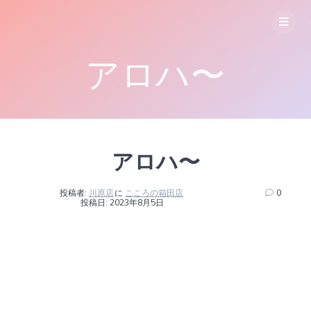
コ
ン
テ
ン
アロハ〜
ツ
へ
ス
キ
ッ
プ
アロハ〜
投稿者:
川原店
に
こころの箱田店
0
投稿日: 2023年8月5日