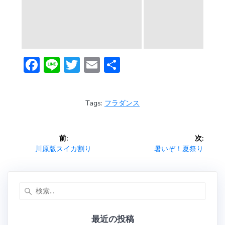
F
Li
T
E
共
ac
n
w
m
有
e
e
itt
ai
Tags:
フラダンス
b
er
l
o
投
前:
次:
ok
稿
前
次
川原版スイカ割り
暑いぞ！夏祭り
の
の
ナ
投
投
稿:
稿:
検
ビ
索:
ゲ
最近の投稿