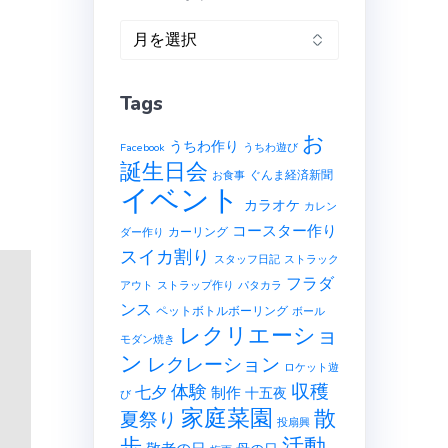
ア
ー
カ
Tags
イ
ブ
お
うちわ作り
Facebook
うちわ遊び
誕生日会
ぐんま経済新聞
お食事
イベント
カラオケ
カレン
コースター作り
カーリング
ダー作り
スイカ割り
スタッフ日記
ストラック
フラダ
アウト
ストラップ作り
パタカラ
ンス
ペットボトルボーリング
ボール
レクリエーショ
モダン焼き
ン
レクレーション
ロケット遊
収穫
体験
七夕
制作
十五夜
び
家庭菜園
散
夏祭り
投扇興
歩
活動