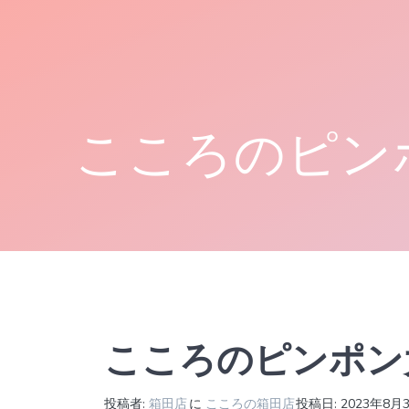
コ
ン
テ
ン
ツ
へ
こころのピン
ス
キ
ッ
プ
こころのピンポン
投稿者:
箱田店
に
こころの箱田店
投稿日: 2023年8月