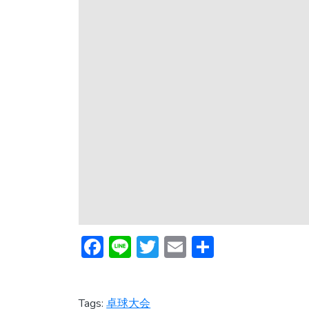
F
Li
T
E
共
ac
n
w
m
有
e
e
itt
ai
Tags:
卓球大会