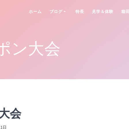
ホーム
ブログ
特長
見学＆体験
箱
ポン大会
大会
31日