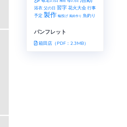
敬老の日
母の日
梅雨
習字
花火大会
行事
浴衣
父の日
製作
予定
魚釣り
輪投げ
風鈴作り
パンフレット
箱田店（PDF：2.3MB）