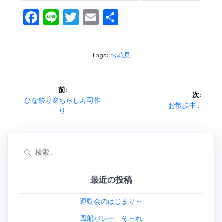
F
Li
T
E
共
ac
n
w
m
有
e
e
itt
ai
Tags:
お花見
b
er
l
o
投
前:
ok
次:
稿
前
ひな祭り🌸ちらし寿司作
次
お散歩中…
の
り
の
ナ
投
投
稿:
稿:
ビ
検
索:
ゲ
最近の投稿
ー
運動会のはじまり～
シ
風船バレー そ～れ