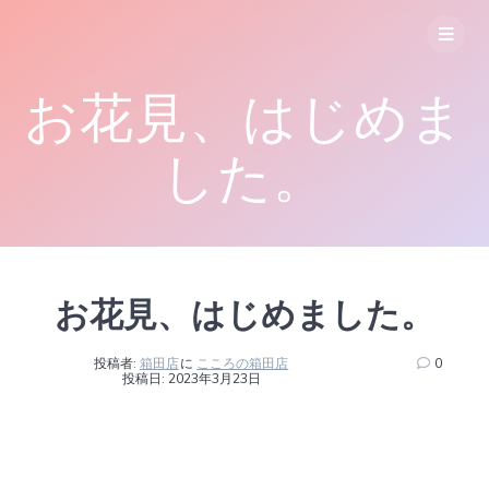
コ
ン
テ
ン
お花見、はじめま
ツ
へ
ス
した。
キ
ッ
プ
お花見、はじめました。
投稿者:
箱田店
に
こころの箱田店
0
投稿日: 2023年3月23日