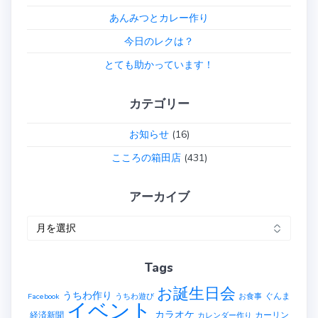
ョ
あんみつとカレー作り
ン
今日のレクは？
とても助かっています！
カテゴリー
お知らせ
(16)
こころの箱田店
(431)
アーカイブ
ア
ー
カ
Tags
イ
ブ
お誕生日会
うちわ作り
ぐんま
Facebook
うちわ遊び
お食事
イベント
カラオケ
経済新聞
カーリン
カレンダー作り