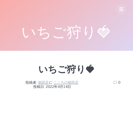
コ
ン
テ
ン
いちご狩り🍓
ツ
へ
ス
キ
ッ
プ
いちご狩り🍓
投稿者:
箱田店
に
こころの箱田店
0
投稿日: 2022年4月14日