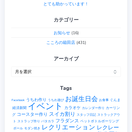
とても助かっています！
カテゴリー
お知らせ
(16)
こころの箱田店
(431)
アーカイブ
ア
ー
カ
Tags
イ
ブ
お誕生日会
うちわ作り
ぐんま
Facebook
うちわ遊び
お食事
イベント
カラオケ
経済新聞
カーリン
カレンダー作り
スイカ割り
コースター作り
グ
スタッフ日記
ストラックアウ
フラダンス
ペットボトルボーリング
ト
ストラップ作り
パタカラ
レクリエーション
レクレー
ボール
モダン焼き