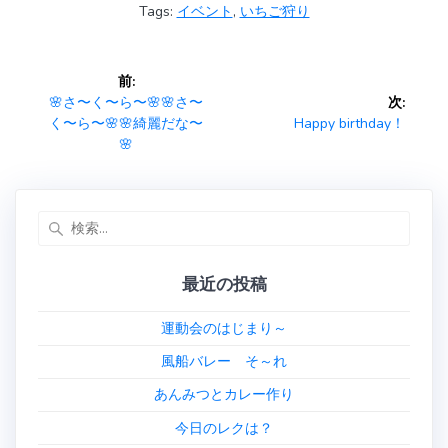
Tags:
イベント
,
いちご狩り
b
er
l
o
投
前:
ok
稿
前
🌸さ〜く〜ら〜🌸🌸さ〜
次:
の
次
く〜ら〜🌸🌸綺麗だな〜
Happy birthday！
ナ
投
の
🌸
稿:
投
ビ
稿:
検
ゲ
索:
ー
最近の投稿
シ
運動会のはじまり～
ョ
風船バレー そ～れ
あんみつとカレー作り
ン
今日のレクは？