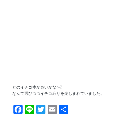
どのイチゴ🍓が良いかな〜⁈
なんて選びつつイチゴ狩りを楽しまれていました。
F
Li
T
E
共
ac
n
w
m
有
e
e
itt
ai