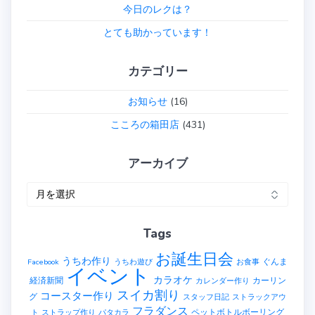
今日のレクは？
ン
とても助かっています！
カテゴリー
お知らせ
(16)
こころの箱田店
(431)
アーカイブ
ア
ー
カ
Tags
イ
ブ
お誕生日会
うちわ作り
ぐんま
Facebook
うちわ遊び
お食事
イベント
カラオケ
経済新聞
カーリン
カレンダー作り
スイカ割り
コースター作り
グ
スタッフ日記
ストラックアウ
フラダンス
ペットボトルボーリング
ト
ストラップ作り
パタカラ