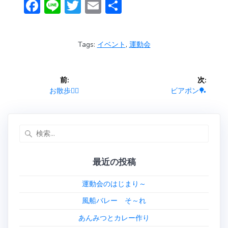
F
Li
T
E
共
ac
n
w
m
有
e
e
itt
ai
Tags:
イベント
,
運動会
b
er
l
o
投
前:
次:
ok
稿
前
次
お散歩🚶‍♂️
ビアポン🏓
の
の
ナ
投
投
稿:
稿:
検
ビ
索:
ゲ
最近の投稿
ー
運動会のはじまり～
シ
風船バレー そ～れ
あんみつとカレー作り
ョ