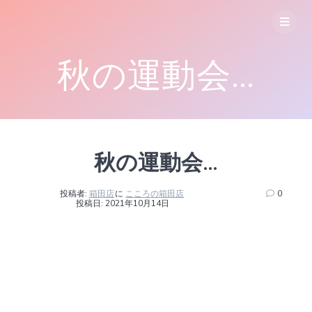
コ
ン
テ
ン
秋の運動会…
ツ
へ
ス
キ
ッ
プ
秋の運動会…
投稿者:
箱田店
に
こころの箱田店
0
投稿日: 2021年10月14日