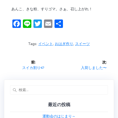
あんこ、きな粉、すりゴマ。さぁ、召し上がれ！
F
Li
T
E
共
ac
n
w
m
有
e
e
itt
ai
Tags:
イベント
,
おはぎ作り
,
スイーツ
b
er
l
o
投
前:
次:
ok
稿
前
次
スイカ割り🍉
入荷しました〜
の
の
ナ
投
投
稿:
稿:
検
ビ
索:
ゲ
最近の投稿
ー
運動会のはじまり～