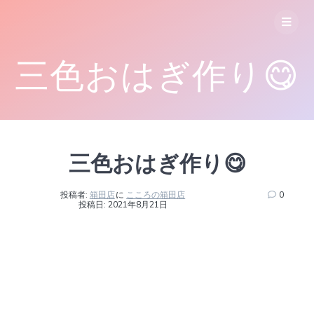
コ
ン
テ
ン
三色おはぎ作り😋
ツ
へ
ス
キ
ッ
プ
三色おはぎ作り😋
投稿者:
箱田店
に
こころの箱田店
0
投稿日: 2021年8月21日