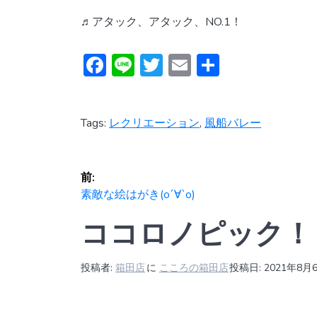
♬︎アタック、アタック、NO.1！
F
Li
T
E
共
ac
n
w
m
有
e
e
itt
ai
Tags:
レクリエーション
,
風船バレー
b
er
l
o
投
ok
前:
稿
前
素敵な絵はがき(о´∀`о)
の
ココロノピック！
ナ
投
稿:
ビ
投稿者:
箱田店
に
こころの箱田店
投稿日: 2021年8月
ゲ