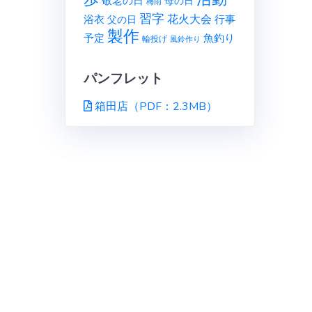
敬老の日
母の日
梅雨
習字
花火大会
行事
浴衣
父の日
製作
予定
魚釣り
輪投げ
風鈴作り
パンフレット
箱田店（PDF：2.3MB）