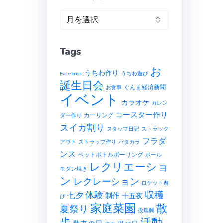
ア
ー
カ
Tags
イ
ブ
お
うちわ作り
Facebook
うちわ遊び
誕生日会
ぐんま経済新聞
お食事
イベント
カラオケ
カレン
コースター作り
カーリング
ダー作り
スイカ割り
スタッフ日記
ストラック
フラダ
アウト
ストラップ作り
パタカラ
ンス
ペットボトルボーリング
ボール
レクリエーショ
モダン焼き
ン
レクレーション
ロケット遊
収穫
体験
七夕
制作
十五夜
び
家庭菜園
散
夏祭り
投扇興
歩
活動