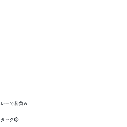
レーで勝負🔥
タック🏐