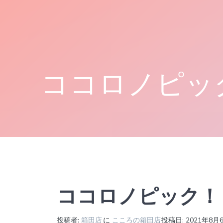
コ
ン
テ
ン
ツ
へ
ココロノピッ
ス
キ
ッ
プ
ココロノピック！
投稿者:
箱田店
に
こころの箱田店
投稿日: 2021年8月