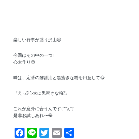
楽しい行事が盛り沢山😆
今回はその中の一つ‼︎
心太作り😄
味は、定番の酢醤油と黒蜜きな粉を用意して😋
『えっ⁉︎心太に黒蜜きな粉⁈』
これが意外に合うんです( ͡° ͜ʖ ͡°)
是非お試しあれ〜😆
F
Li
T
E
共