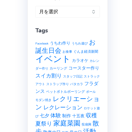
ア
ー
カ
Tags
イ
ブ
お
うちわ作り
Facebook
うちわ遊び
誕生日会
ぐんま経済新聞
お食事
イベント
カラオケ
カレン
コースター作り
カーリング
ダー作り
スイカ割り
スタッフ日記
ストラック
フラダ
アウト
ストラップ作り
パタカラ
ンス
ペットボトルボーリング
ボール
レクリエーショ
モダン焼き
ン
レクレーション
ロケット遊
収穫
体験
七夕
制作
十五夜
び
家庭菜園
散
夏祭り
投扇興
歩
活動