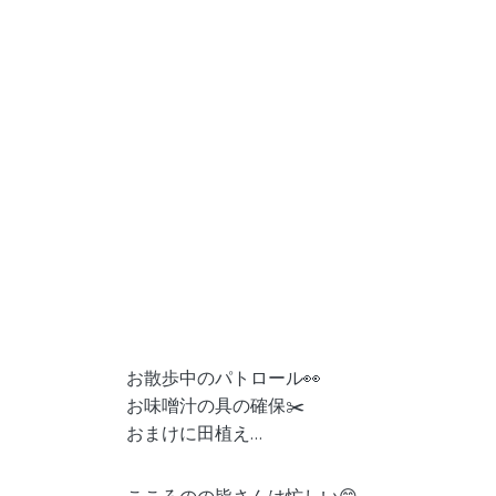
お散歩中のパトロール👀
お味噌汁の具の確保✂️
おまけに田植え…