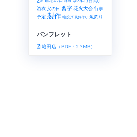
敬老の日
母の日
梅雨
習字
花火大会
行事
浴衣
父の日
製作
予定
魚釣り
輪投げ
風鈴作り
パンフレット
箱田店（PDF：2.3MB）