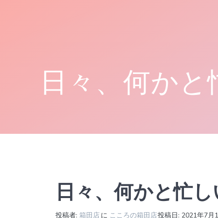
コ
ン
テ
ン
ツ
へ
日々、何かと
ス
キ
ッ
プ
日々、何かと忙し
投稿者:
箱田店
に
こころの箱田店
投稿日: 2021年7月