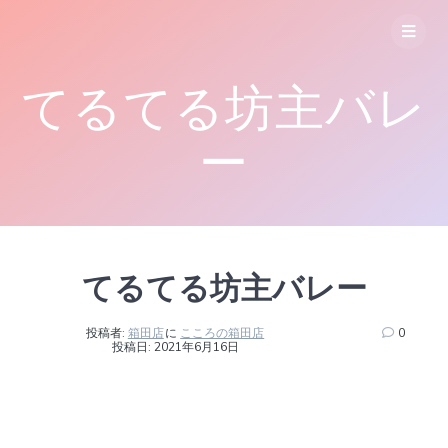
コ
ン
テ
ン
てるてる坊主バレ
ツ
へ
ス
ー
キ
ッ
プ
てるてる坊主バレー
投稿者:
箱田店
に
こころの箱田店
0
投稿日: 2021年6月16日