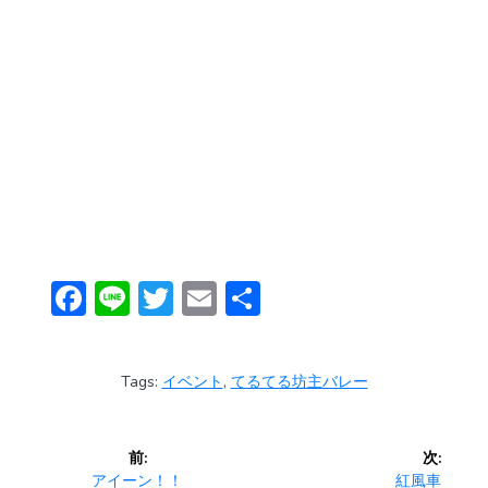
F
Li
T
E
共
ac
n
w
m
有
e
e
itt
ai
Tags:
イベント
,
てるてる坊主バレー
b
er
l
o
投
前:
次:
ok
前
次
アイーン！！
紅風車