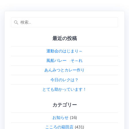
稿
の
の
ナ
投
投
稿:
稿:
検
ビ
索:
ゲ
最近の投稿
ー
運動会のはじまり～
シ
風船バレー そ～れ
あんみつとカレー作り
ョ
今日のレクは？
ン
とても助かっています！
カテゴリー
お知らせ
(16)
こころの箱田店
(431)