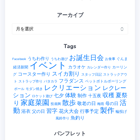
アーカイブ
ア
ー
カ
Tags
イ
ブ
お誕生日会
うちわ作り
ぐんま
Facebook
うちわ遊び
お食事
イベント
カラオケ
経済新聞
カーリン
カレンダー作り
スイカ割り
コースター作り
グ
スタッフ日記
ストラックアウ
フラダンス
ペットボトルボーリング
ト
ストラップ作り
パタカラ
レクリエーション
レクレー
ボール
モダン焼き
ション
収穫
夏祭
体験
七夕
制作
十五夜
ロケット遊び
家庭菜園
散歩
活
り
敬老の日
母の日
投扇興
梅雨
製作
動
習字
花火大会
行事予定
浴衣
父の日
輪投げ
魚釣り
風鈴作り
パンフレット