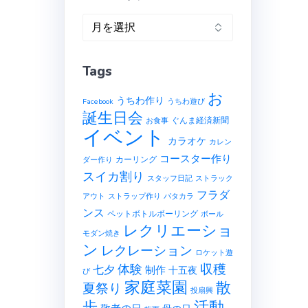
ア
ー
カ
Tags
イ
ブ
お
うちわ作り
Facebook
うちわ遊び
誕生日会
ぐんま経済新聞
お食事
イベント
カラオケ
カレン
コースター作り
カーリング
ダー作り
スイカ割り
スタッフ日記
ストラック
フラダ
アウト
ストラップ作り
パタカラ
ンス
ペットボトルボーリング
ボール
レクリエーショ
モダン焼き
ン
レクレーション
ロケット遊
収穫
体験
七夕
制作
十五夜
び
家庭菜園
散
夏祭り
投扇興
歩
活動