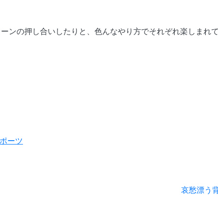
トーンの押し合いしたりと、色んなやり方でそれぞれ楽しまれ
ポーツ
次
哀愁漂う
の
投