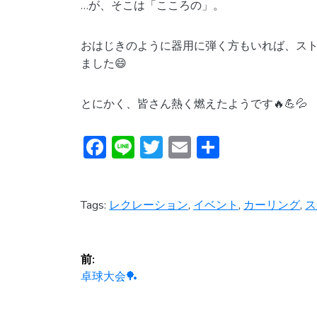
…が、そこは「こころの」。
おはじきのように器用に弾く方もいれば、ス
ました😄
とにかく、皆さん熱く燃えたようです🔥💪💦
F
Li
T
E
共
ac
n
w
m
有
e
e
itt
ai
Tags:
レクレーション
,
イベント
,
カーリング
,
ス
b
er
l
o
投
ok
前:
稿
前
卓球大会🏓
の
投