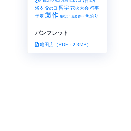
敬老の日
母の日
梅雨
習字
花火大会
行事
浴衣
父の日
製作
予定
魚釣り
輪投げ
風鈴作り
パンフレット
箱田店（PDF：2.3MB）