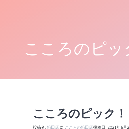
コ
ン
テ
ン
ツ
へ
こころのピッ
ス
キ
ッ
プ
こころのピック！
投稿者:
箱田店
に
こころの箱田店
投稿日: 2021年5月