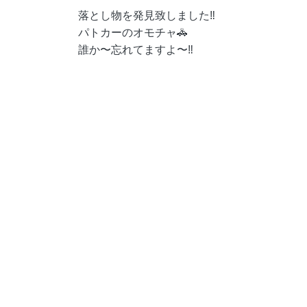
落とし物を発見致しました‼︎
パトカーのオモチャ🚓
誰か〜忘れてますよ〜‼︎