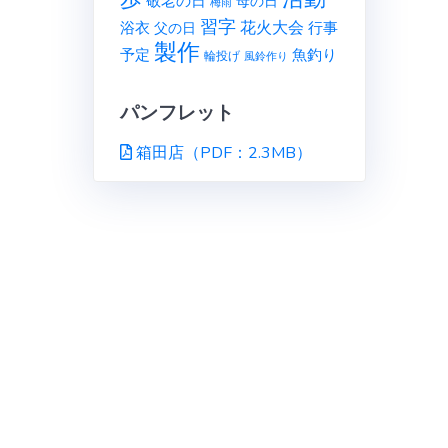
敬老の日
母の日
梅雨
習字
花火大会
行事
浴衣
父の日
製作
予定
魚釣り
輪投げ
風鈴作り
パンフレット
箱田店（PDF：2.3MB）