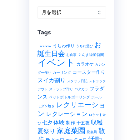
ア
ー
カ
Tags
イ
ブ
お
うちわ作り
Facebook
うちわ遊び
誕生日会
ぐんま経済新聞
お食事
イベント
カラオケ
カレン
コースター作り
カーリング
ダー作り
スイカ割り
スタッフ日記
ストラック
フラダ
アウト
ストラップ作り
パタカラ
ンス
ペットボトルボーリング
ボール
レクリエーショ
モダン焼き
ン
レクレーション
ロケット遊
収穫
体験
七夕
制作
十五夜
び
家庭菜園
散
夏祭り
投扇興
歩
活動