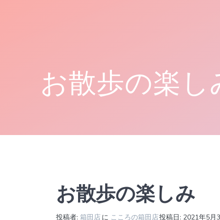
コ
ン
テ
ン
ツ
へ
お散歩の楽し
ス
キ
ッ
プ
お散歩の楽しみ
投稿者:
箱田店
に
こころの箱田店
投稿日: 2021年5月