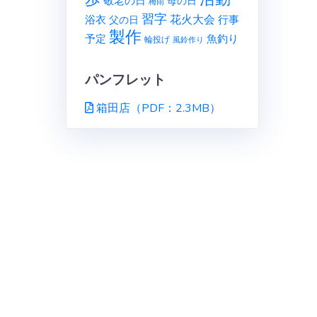
敬老の日
母の日
梅雨
習字
花火大会
行事
浴衣
父の日
製作
予定
魚釣り
輪投げ
風鈴作り
パンフレット
箱田店（PDF：2.3MB）