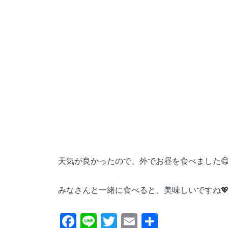
天気が良かったので、外でお昼を食べました
みなさんと一緒に食べると、美味しいですね
F
Li
T
E
共