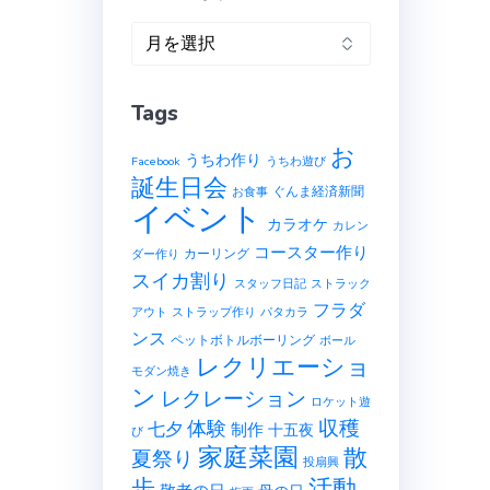
ア
ー
カ
Tags
イ
ブ
お
うちわ作り
Facebook
うちわ遊び
誕生日会
ぐんま経済新聞
お食事
イベント
カラオケ
カレン
コースター作り
カーリング
ダー作り
スイカ割り
スタッフ日記
ストラック
フラダ
アウト
ストラップ作り
パタカラ
ンス
ペットボトルボーリング
ボール
レクリエーショ
モダン焼き
ン
レクレーション
ロケット遊
収穫
体験
七夕
制作
十五夜
び
家庭菜園
散
夏祭り
投扇興
歩
活動