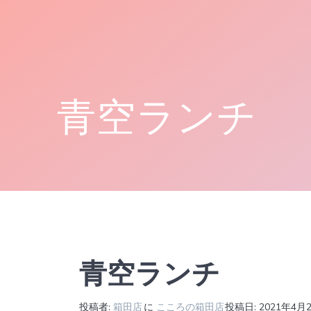
コ
ン
テ
ン
ツ
へ
青空ランチ
ス
キ
ッ
プ
青空ランチ
投稿者:
箱田店
に
こころの箱田店
投稿日: 2021年4月