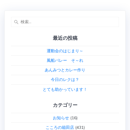
の
ナ
投
投
稿:
稿:
ビ
検
索:
ゲ
最近の投稿
ー
運動会のはじまり～
シ
風船バレー そ～れ
ョ
あんみつとカレー作り
ン
今日のレクは？
とても助かっています！
カテゴリー
お知らせ
(16)
こころの箱田店
(431)