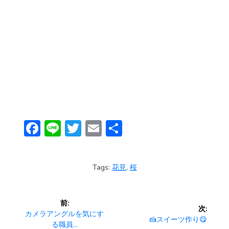
F
Li
T
E
共
ac
n
w
m
有
e
e
itt
ai
Tags:
花見
,
桜
b
er
l
o
投
前:
ok
次:
稿
前
カメラアングルを気にす
次
🍰スイーツ作り😋
の
る職員…