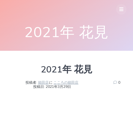
コ
ン
テ
ン
2021年 花見
ツ
へ
ス
キ
ッ
プ
2021年 花見
投稿者:
箱田店
に
こころの箱田店
0
投稿日: 2021年3月29日