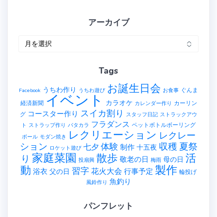
アーカイブ
ア
ー
カ
Tags
イ
ブ
お誕生日会
うちわ作り
ぐんま
Facebook
うちわ遊び
お食事
イベント
カラオケ
経済新聞
カーリン
カレンダー作り
スイカ割り
コースター作り
グ
スタッフ日記
ストラックアウ
フラダンス
ペットボトルボーリング
ト
ストラップ作り
パタカラ
レクリエーション
レクレー
ボール
モダン焼き
ション
収穫
夏祭
体験
七夕
制作
十五夜
ロケット遊び
家庭菜園
散歩
活
り
敬老の日
母の日
投扇興
梅雨
製作
動
習字
花火大会
行事予定
浴衣
父の日
輪投げ
魚釣り
風鈴作り
パンフレット