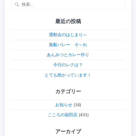
ビ
検
索:
ゲ
最近の投稿
ー
運動会のはじまり～
シ
風船バレー そ～れ
ョ
あんみつとカレー作り
ン
今日のレクは？
とても助かっています！
カテゴリー
お知らせ
(16)
こころの箱田店
(431)
アーカイブ