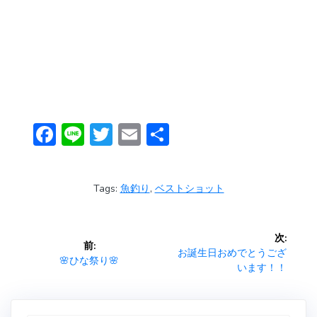
F
Li
T
E
共
ac
n
w
m
有
e
e
itt
ai
Tags:
魚釣り
,
ベストショット
b
er
l
o
投
次:
ok
前:
稿
次
お誕生日おめでとうござ
前
🌸ひな祭り🌸
の
います！！
の
ナ
投
投
稿:
稿: