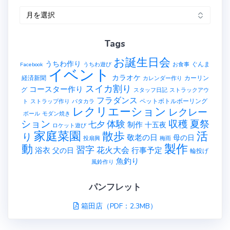
ア
ー
カ
Tags
イ
ブ
お誕生日会
うちわ作り
ぐんま
Facebook
うちわ遊び
お食事
イベント
カラオケ
経済新聞
カーリン
カレンダー作り
スイカ割り
コースター作り
グ
スタッフ日記
ストラックアウ
フラダンス
ペットボトルボーリング
ト
ストラップ作り
パタカラ
レクリエーション
レクレー
ボール
モダン焼き
ション
収穫
夏祭
体験
七夕
制作
十五夜
ロケット遊び
家庭菜園
散歩
活
り
敬老の日
母の日
投扇興
梅雨
製作
動
習字
花火大会
行事予定
浴衣
父の日
輪投げ
魚釣り
風鈴作り
パンフレット
箱田店（PDF：2.3MB）