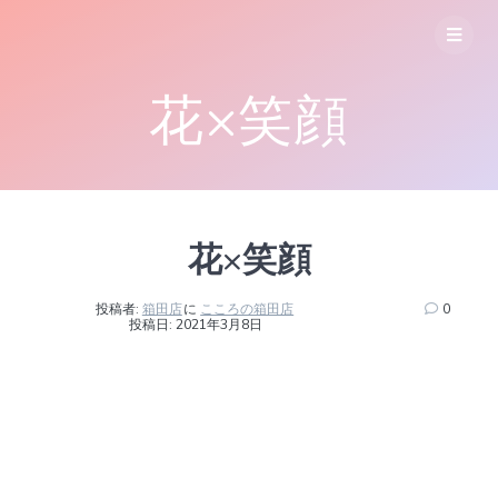
コ
ン
テ
ン
花×笑顔
ツ
へ
ス
キ
ッ
プ
花×笑顔
投稿者:
箱田店
に
こころの箱田店
0
投稿日: 2021年3月8日