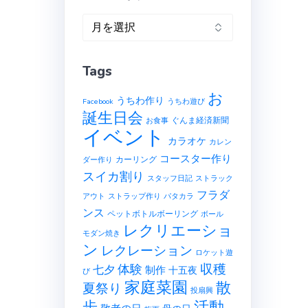
ア
ー
カ
Tags
イ
ブ
お
うちわ作り
Facebook
うちわ遊び
誕生日会
ぐんま経済新聞
お食事
イベント
カラオケ
カレン
コースター作り
カーリング
ダー作り
スイカ割り
スタッフ日記
ストラック
フラダ
アウト
ストラップ作り
パタカラ
ンス
ペットボトルボーリング
ボール
レクリエーショ
モダン焼き
ン
レクレーション
ロケット遊
収穫
体験
七夕
制作
十五夜
び
家庭菜園
散
夏祭り
投扇興
歩
活動