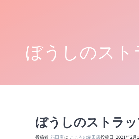
コ
ン
テ
ン
ツ
へ
ぼうしのスト
ス
キ
ッ
プ
ぼうしのストラッ
投稿者:
箱田店
に
こころの箱田店
投稿日: 2021年2月