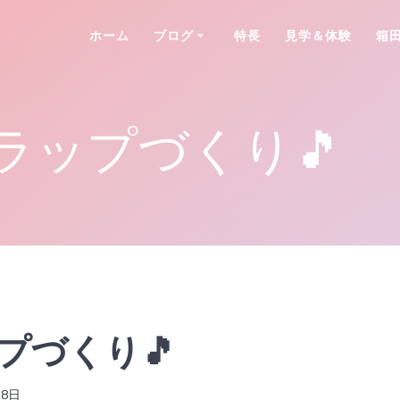
ホーム
ブログ
特長
見学＆体験
箱
ラップづくり🎵
プづくり🎵
18日