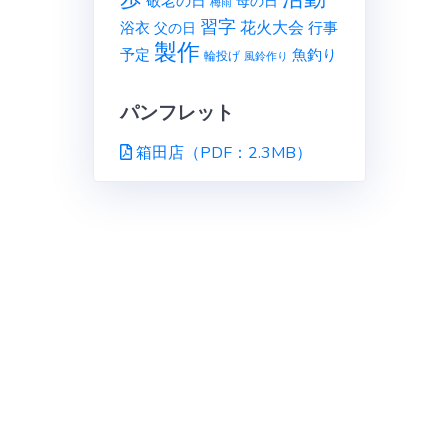
敬老の日
母の日
梅雨
習字
花火大会
行事
浴衣
父の日
製作
予定
魚釣り
輪投げ
風鈴作り
パンフレット
箱田店（PDF：2.3MB）