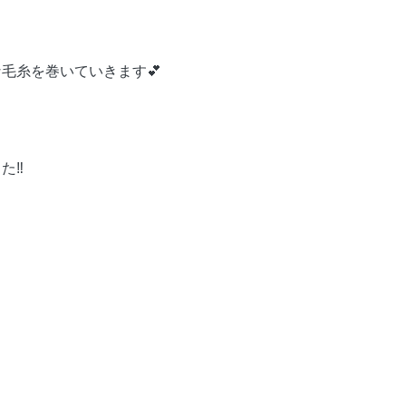
毛糸を巻いていきます💕

‼️