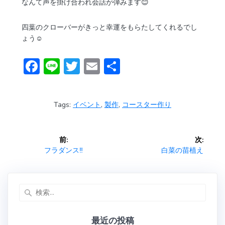
なんて声を掛け合われ会話が弾みます😊
四葉のクローバーがきっと幸運をもらたしてくれるでし
ょう☺️
F
Li
T
E
共
ac
n
w
m
有
e
e
itt
ai
Tags:
イベント
,
製作
,
コースター作り
b
er
l
o
投
前:
次:
ok
稿
前
次
フラダンス‼️
白菜の苗植え
の
の
ナ
投
投
稿:
稿:
検
ビ
索:
ゲ
最近の投稿