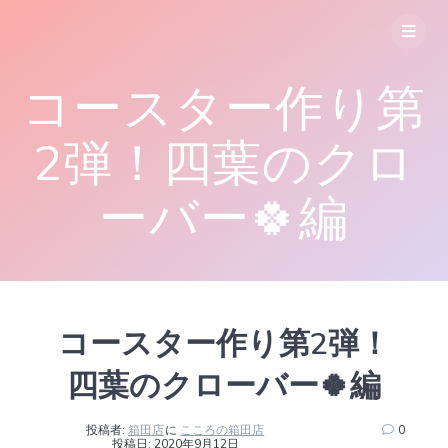
コ
ン
テ
ン
コースター作り第
ツ
へ
ス
2弾！四葉のクロ
キ
ッ
ーバー🍀編
プ
コースター作り第2弾！
四葉のクローバー🍀編
投稿者:
箱田店
に
こころの箱田店
0
投稿日: 2020年9月12日