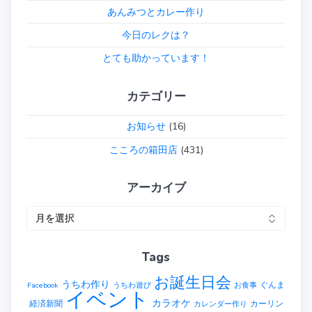
あんみつとカレー作り
ョ
今日のレクは？
ン
とても助かっています！
カテゴリー
お知らせ
(16)
こころの箱田店
(431)
アーカイブ
ア
ー
カ
Tags
イ
ブ
お誕生日会
うちわ作り
ぐんま
Facebook
うちわ遊び
お食事
イベント
カラオケ
経済新聞
カーリン
カレンダー作り