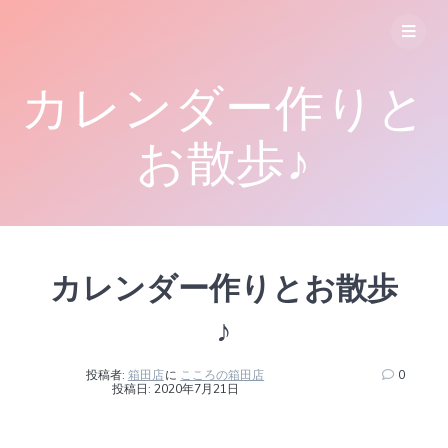
コ
ン
テ
ン
カレンダー作りと
ツ
へ
ス
お散歩♪
キ
ッ
プ
カレンダー作りとお散歩
♪
投稿者:
箱田店
に
こころの箱田店
0
投稿日: 2020年7月21日