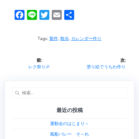
F
Li
T
E
共
ac
n
w
m
有
e
e
itt
ai
Tags:
製作
,
散歩
,
カレンダー作り
b
er
l
o
投
前:
次:
ok
稿
前
次
レク祭り🎉
塗り絵でうちわ作り
の
の
ナ
投
投
稿:
稿:
検
ビ
索:
ゲ
最近の投稿
ー
運動会のはじまり～
シ
風船バレー そ～れ