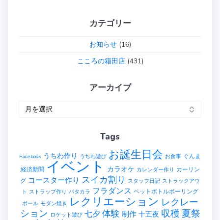
カテゴリー
お知らせ
(16)
こころの箱田店
(431)
アーカイブ
ア
ー
カ
Tags
イ
ブ
お誕生日会
うちわ作り
ぐんま
Facebook
うちわ遊び
お食事
イベント
カラオケ
経済新聞
カーリン
カレンダー作り
スイカ割り
コースター作り
グ
スタッフ日記
ストラックアウ
フラダンス
ペットボトルボーリング
ト
ストラップ作り
パタカラ
レクリエーション
レクレー
ボール
モダン焼き
ション
収穫
夏祭
体験
七夕
制作
十五夜
ロケット遊び