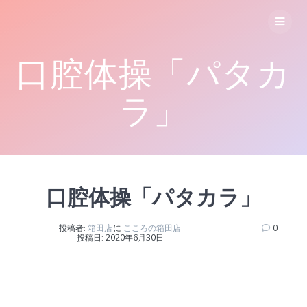
コ
ン
テ
ン
口腔体操「パタカ
ツ
へ
ス
ラ」
キ
ッ
プ
口腔体操「パタカラ」
投稿者:
箱田店
に
こころの箱田店
0
投稿日: 2020年6月30日