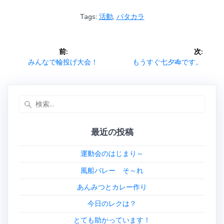
e
e
itt
ai
Tags:
活動
,
パタカラ
b
er
l
o
投
前:
次:
ok
稿
前
次
みんなで輪投げ大会！
もうすぐ七夕🎋です。
の
の
ナ
投
投
稿:
稿:
検
ビ
索:
ゲ
最近の投稿
ー
運動会のはじまり～
シ
風船バレー そ～れ
あんみつとカレー作り
ョ
今日のレクは？
ン
とても助かっています！