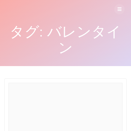
コ
ン
テ
ン
タグ:
バレンタイ
ツ
へ
ス
ン
キ
ッ
プ